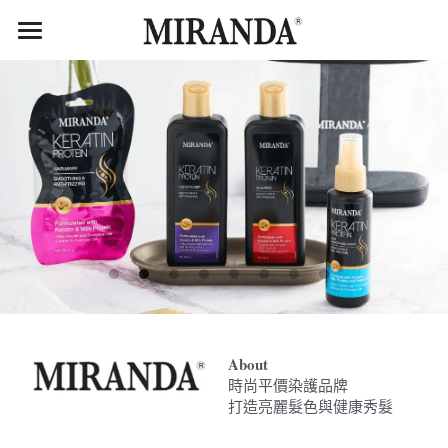
×
商品分類
首頁
服務項目介紹
MIRANDA
產品目錄
CBD
Herborist
Secret Clean
品牌故事
聯繫我們
About
時尚平價染護品牌
打造亮麗髮色與健康秀髮